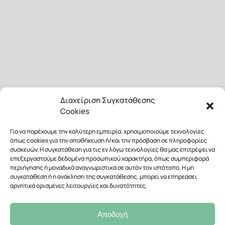
Διαχείριση Συγκατάθεσης
Cookies
Για να παρέχουμε την καλύτερη εμπειρία, χρησιμοποιούμε τεχνολογίες
όπως cookies για την αποθήκευση ή/και την πρόσβαση σε πληροφορίες
συσκευών. Η συγκατάθεση για τις εν λόγω τεχνολογίες θα μας επιτρέψει να
επεξεργαστούμε δεδομένα προσωπικού χαρακτήρα, όπως συμπεριφορά
περιήγησης ή μοναδικά αναγνωριστικά σε αυτόν τον ιστότοπο. Η μη
συγκατάθεση ή η ανάκληση της συγκατάθεσης, μπορεί να επηρεάσει
αρνητικά ορισμένες λειτουργίες και δυνατότητες.
Αποδοχή