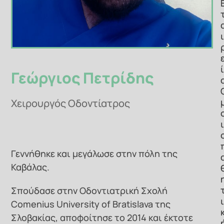
ι
ί
Γεώργιος Πετρίδης
Χειρουργός Οδοντίατρος
ι
Γεννήθηκε και μεγάλωσε στην πόλη της
Καβάλας.
Σπούδασε στην Οδοντιατρική Σχολή
ι
Comenius University of Bratislava της
Σλοβακίας, αποφοίτησε το 2014 και έκτοτε