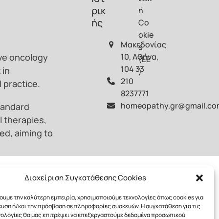
ρικ
ή
ής
Co
okie
Μακεδονίας
s
ive oncology
10, Αθήνα,
(ΕΕ
104 33
 in
)
210
 practice.
8237771
homeopathy.gr@gmail.c
tandard
 therapies,
red, aiming to
ofessionals,
Διαχείριση Συγκατάθεσης Cookies
lecturer and
hy in oncology
χουμε την καλύτερη εμπειρία, χρησιμοποιούμε τεχνολογίες όπως cookies για
υση ή/και την πρόσβαση σε πληροφορίες συσκευών. Η συγκατάθεση για τις
νολογίες θα μας επιτρέψει να επεξεργαστούμε δεδομένα προσωπικού