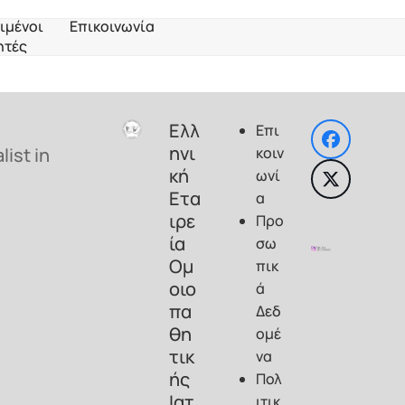
ιμένοι
Επικοινωνία
ητές
Ελλ
Επι
Faceboo
ηνι
ist in
κοιν
κή
ωνί
Twitter
Ετα
α
(deprec
ιρε
Προ
ία
σω
Ομ
πικ
οιο
ά
πα
Δεδ
θη
ομέ
τικ
να
ής
Πολ
Ιατ
ιτικ