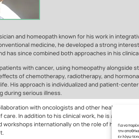
sician and homeopath known for his work in integrat
conventional medicine, he developed a strong interest
nd has since combined both approaches in his clinical
 patients with cancer, using homeopathy alongside s
effects of chemotherapy, radiotherapy, and hormonal
 life. His approach is individualized and patient-cente
 during serious illness.
ollaboration with oncologists and other healthcare pr
care. In addition to his clinical work, he is an active 
d workshops internationally on the role of homeopat
Για να παρέ
την αποθήκε
t.
εν λόγω τεχ